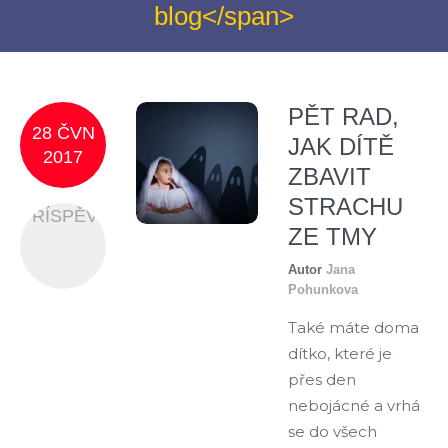
blog</span>
PĚT RAD,
28 ČVN
JAK DÍTĚ
2017
ZBAVIT
STRACHU
PŘÍSPĚVEK
ZE TMY
Autor
Jana
Pohunkova
Také máte doma
dítko, které je
přes den
nebojácné a vrhá
se do všech