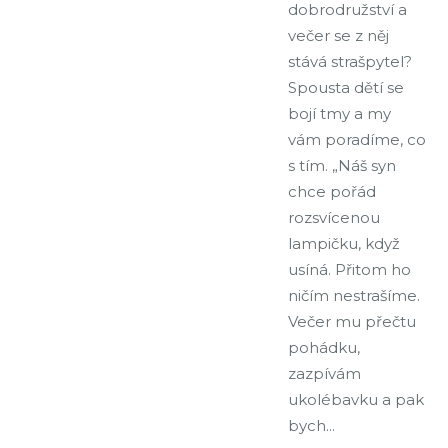
dobrodružství a
večer se z něj
stává strašpytel?
Spousta dětí se
bojí tmy a my
vám poradíme, co
s tím. „Náš syn
chce pořád
rozsvícenou
lampičku, když
usíná. Přitom ho
ničím nestrašíme.
Večer mu přečtu
pohádku,
zazpívám
ukolébavku a pak
bych...