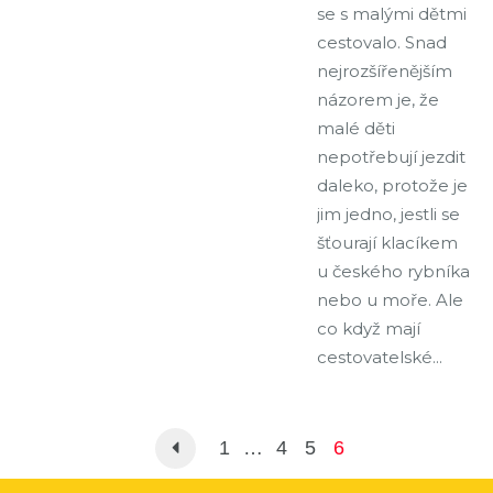
se s malými dětmi
cestovalo. Snad
nejrozšířenějším
názorem je, že
malé děti
nepotřebují jezdit
daleko, protože je
jim jedno, jestli se
šťourají klacíkem
u českého rybníka
nebo u moře. Ale
co když mají
cestovatelské...
1
…
4
5
6