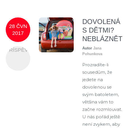
DOVOLENÁ
28 ČVN
S DĚTMI?
2017
NEBLÁZNĚTE
Autor
Jana
PŘÍSPĚVEK
Pohunkova
Prozradíte-li
sousedům, že
jedete na
dovolenou se
svým batoletem,
většina vám to
začne rozmlouvat.
U nás pořád ještě
není zvykem, aby