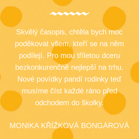
Skvělý časopis, chtěla bych moc
K
poděkovat všem, kteří se na něm
podílejí. Pro mou tříletou dceru
p
bezkonkurenčně nejlepší na trhu.
Nové povídky pandí rodinky teď
musíme číst každé ráno před
odchodem do školky.
MONIKA KŘÍŽKOVÁ BONGÁROVÁ