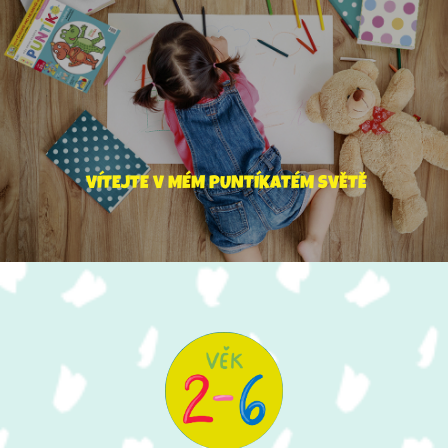
V
Í
T
E
J
T
E
V
M
É
M
P
U
N
T
Í
K
A
T
É
M
S
V
Ě
T
Ě