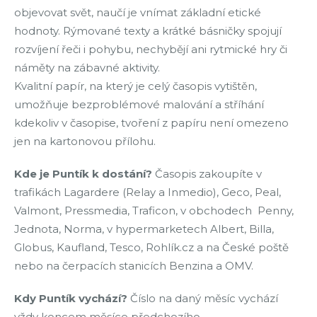
objevovat svět, naučí je vnímat základní etické
hodnoty. Rýmované texty a krátké básničky spojují
rozvíjení řeči i pohybu, nechybějí ani rytmické hry či
náměty na zábavné aktivity.
Kvalitní papír, na který je celý časopis vytištěn,
umožňuje bezproblémové malování a stříhání
kdekoliv v časopise, tvoření z papíru není omezeno
jen na kartonovou přílohu.
Kde je Puntík k dostání?
Časopis zakoupíte v
trafikách Lagardere (Relay a Inmedio), Geco, Peal,
Valmont, Pressmedia, Traficon, v obchodech Penny,
Jednota, Norma, v hypermarketech Albert, Billa,
Globus, Kaufland, Tesco, Rohlík.cz a na České poště
nebo na čerpacích stanicích Benzina a OMV.
Kdy Puntík vychází?
Číslo na daný měsíc vychází
vždy koncem měsíce předchozího.