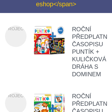
eshop</span>
ROČNÍ
PROJECT
PŘEDPLATNÉ
ČASOPISU
PUNTÍK +
KULIČKOVÁ
DRÁHA S
DOMINEM
ROČNÍ
PROJECT
PŘEDPLATNÉ
ČASOPISU