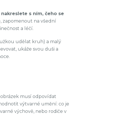
 nakreslete s ním, čeho se
e, zapomenout na všední
inečnost a léčí.
 tužkou udělat kruh) a malý
evovat, ukáže svou duši a
moce.
̌e obrázek musí odpovídat
hodnotit výtvarné umění: co je
́tvarné výchově, nebo rodiče v