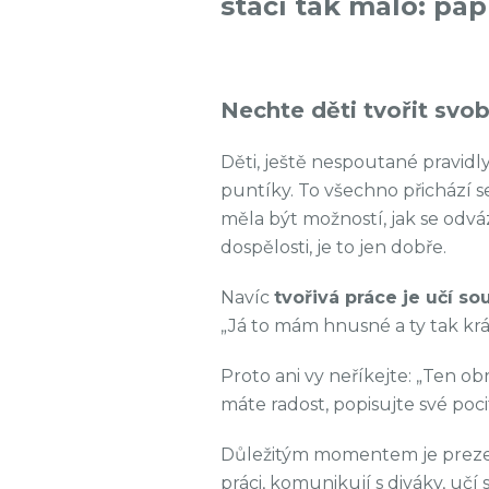
stačí tak málo: pa
Nechte děti tvořit svo
Děti, ještě nespoutané pravid
puntíky. To všechno přichází s
měla být možností, jak se odvá
dospělosti, je to jen dobře.
Navíc
tvořivá práce je učí 
„Já to mám hnusné a ty tak kr
Proto ani vy neříkejte: „Ten obr
máte radost, popisujte své poci
Důležitým momentem je prezent
práci, komunikují s diváky, uč