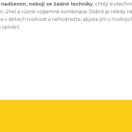
 s nadšením, nebojí se žádné techniky
, chtějí si všec
tel, úhel a různé vzájemné kombinace. Dobré je někdy
 v dětech tvořivost a nehodnoťte, abyste jim u tvořivých 
 zpívání.