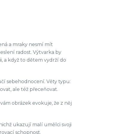
elená a mraky nesmí mít
slení radost. Výtvarka by
, a když to dětem vydrží do
čí sebehodnocení. Věty typu:
vat, ale též přeceňovat.
co vám obrázek evokuje, že z něj
ichž ukazují malí umělci svoji
zorovací schopnost.