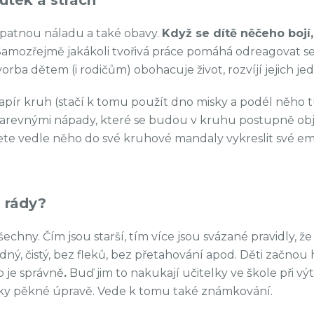
patnou náladu a také obavy.
Když se dítě něčeho bojí,
amozřejmě jakákoli tvořivá práce pomáhá odreagovat s
orba dětem (i rodičům) obohacuje život, rozvíjí jejich jed
 papír kruh (stačí k tomu použít dno misky a podél něho
 barevnými nápady, které se budou v kruhu postupně obj
žete vedle něho do své kruhové mandaly vykreslit své e
i rády?
echny. Čím jsou starší, tím více jsou svázané pravidly, z
ledný, čistý, bez fleků, bez přetahování apod. Děti začnou 
o je správně
.
Buď jim to nakukají učitelky ve škole při vy
ky pěkné úpravě. Vede k tomu také známkování.