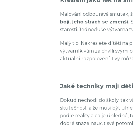
Malování odbourává smutek, š
bojí, jeho strach se zmenší.
S
starosti. Jednoduše výtvarná tv
Malý tip: Nakreslete dítěti na
výtvarník vám za chvíli svými
aktuální rozpoložení. I vy mů
Jaké techniky mají dět
Dokud nechodí do školy, tak vš
skutečnosti a že musí být úh
podle reality a co je úhledné, t
dobré snaze naučit své potom