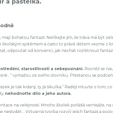
pír a pastelka.
bodně
ly, mají bohatou fantazii. Neříkejte jim, že tráva má být z
e školským systémem a často to právě dětem vezme z kre
zat, odpoutat od konvencí, jak nechat rozlétnout fantazii
soustředění, starostlivosti a sebepoznání.
Rovněž se nau
ásné…“ vymažou ze svého slovníku. Přestanou se podceňo
ázek je tak krásný, ty jsi šikulka.“ Raději mluvte o tom, 
ty,
nehodnoťte dílo a jeho autora.
ace na veřejnosti. Mnoho školek pořádá vernisáže, na n
í se nestydět… Výtvarná tvorba rozvíjí jejich fantazii a po