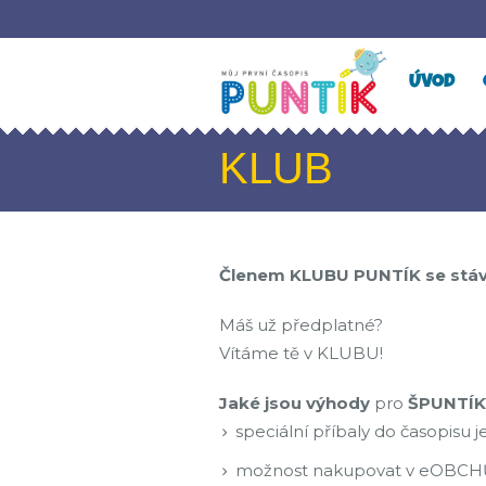
ÚVOD
KLUB
Členem KLUBU PUNTÍK se stává
Máš už předplatné?
Vítáme tě v KLUBU!
Jaké jsou výhody
pro
ŠPUNTÍK
speciální příbaly do časopisu j
možnost nakupovat v eOBCHŮ