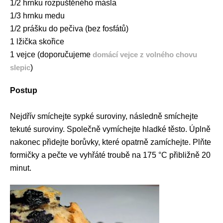
1/2 hrnku rozpuštěného másla
1/3 hrnku medu
1/2 prášku do pečiva (bez fosfátů)
1 lžička skořice
1 vejce (doporučujeme
domácí vejce z volného chovu
slepic
)
Postup
Nejdřív smíchejte sypké suroviny, následně smíchejte
tekuté suroviny. Společně vymíchejte hladké těsto. Úplně
nakonec přidejte borůvky, které opatrně zamíchejte. Plňte
formičky a pečte ve vyhřáté troubě na 175
°C
přibližně 20
minut.