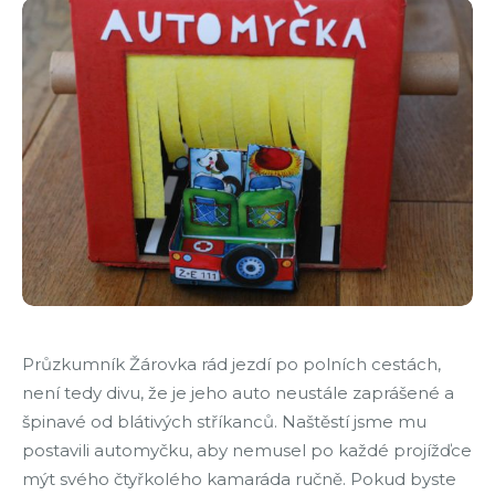
Průzkumník Žárovka rád jezdí po polních cestách,
není tedy divu, že je jeho auto neustále zaprášené a
špinavé od blátivých stříkanců. Naštěstí jsme mu
postavili automyčku, aby nemusel po každé projížďce
mýt svého čtyřkolého kamaráda ručně. Pokud byste